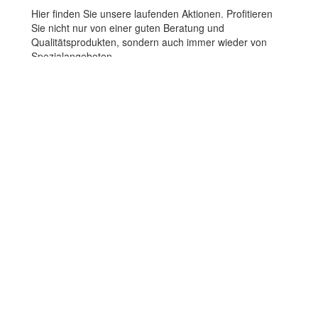
Hier finden Sie unsere laufenden Aktionen. Profitieren
Sie nicht nur von einer guten Beratung und
Qualitätsprodukten, sondern auch immer wieder von
Spezialangeboten.
Aktionen
Kalenderaktion
ProBon
Öffnungszeiten
Montag - Freitag
08:00 – 12:00 Uhr
13:30 – 18:30 Uhr
Mittwoch Nachmittag
geschlossen
Samstag
08:00 – 16:00 Uhr